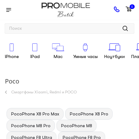
0
iPhone
iPad
Mac
Умные часы
Ноутбуки
Пл
Poco
Смартфоны Xiaomi, Redmi и POCO
PocoPhone X8 Pro Max
PocoPhone X8 Pro
PocoPhone M8 Pro
PocoPhone M8
PocoPhone F8 Ultra
PocoPhone F8 Pro