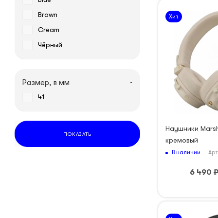
Brown
Хит
Cream
Чёрный
Размер, в мм
41
Наушники Marsha
ПОКАЗАТЬ
кремовый
В наличии
Арт
6 490