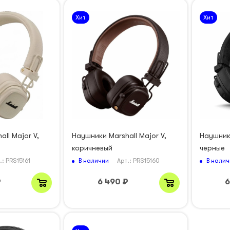
Хит
Хит
ll Major V,
Наушники Marshall Major V,
Наушники
коричневый
черные
В наличии
В налич
.: PRS15161
Арт.: PRS15160
₽
6 490
₽
6