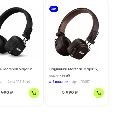
Хит
 Marshall Major V,
Наушники Marshall Major IV,
коричневый
ии
В наличии
Арт.: PRS13440
Арт.: PRS5711
 490
₽
5 990
₽