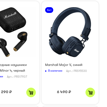
Хит
одные наушники
Marshall Major V, синий
 Minor 4, черный
В наличии
Арт.: PRS15530
ии
Арт.: PRS17937
 290
₽
6 490
₽