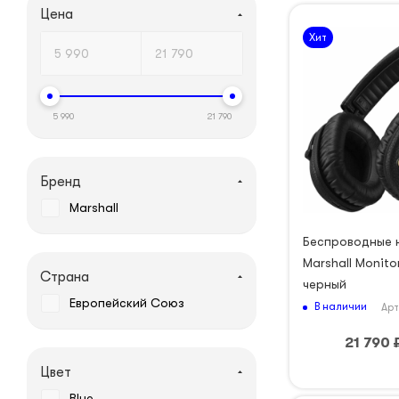
Цена
Хит
5 990
21 790
Бренд
Marshall
Беспроводные 
Marshall Monitor 
Страна
черный
Европейский Союз
В наличии
Арт
21 790
Цвет
Blue