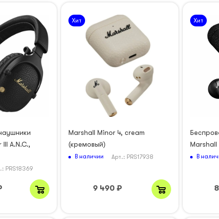
Хит
Хит
наушники
Marshall Minor 4, сream
Беспров
III A.N.C.,
(кремовый)
Marshall
В наличии
В налич
Арт.: PRS17938
.: PRS18369
₽
9 490
₽
8