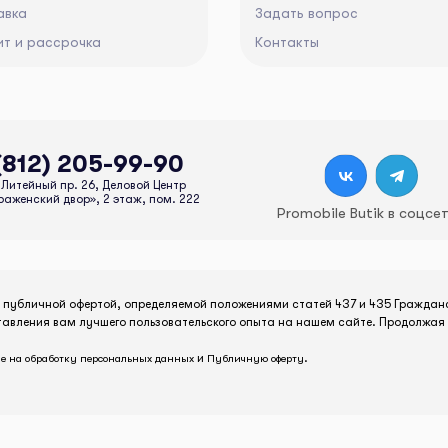
авка
Задать вопрос
ит и рассрочка
Контакты
(812) 205-99-90
Литейный пр. 26, Деловой Центр
аженский двор», 2 этаж, пом. 222
Promobile Butik в соцсе
я публичной офертой, определяемой положениями статей 437 и 435 Граждан
тавления вам лучшего пользовательского опыта на нашем сайте. Продолжая 
и
.
е на обработку персональных данных
Публичную оферту