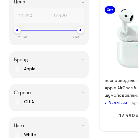
Цена
Хит
12 390
17 490
Бренд
Apple
Беспроводные 
Apple AirPods 4
Страна
шумоподавлени
США
В наличии
Арт
17 490
Цвет
White