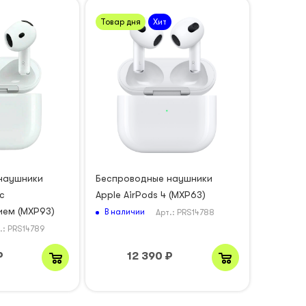
Товар дня
Хит
наушники
Беспроводные наушники
 c
Apple AirPods 4 (MXP63)
ем (MXP93)
В наличии
Арт.: PRS14788
.: PRS14789
₽
12 390
₽