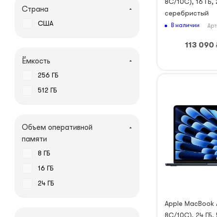
8C/10C), 16 ГБ, 
Страна
серебристый
США
В наличии
Арт
113 090
Ёмкость
256 ГБ
512 ГБ
Объем оперативной
памяти
8 ГБ
16 ГБ
24 ГБ
Apple MacBook A
8C/10C), 24 ГБ, 