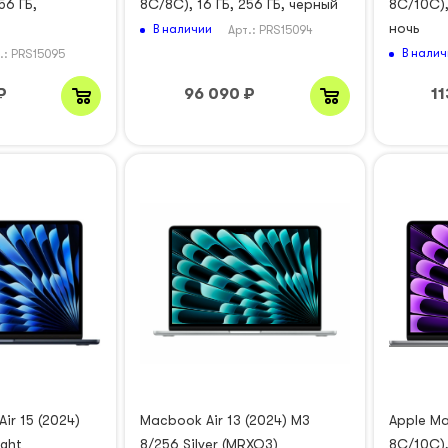
56 ГБ,
8C/8C), 16 ГБ, 256 ГБ, черный
8C/10C),
ночь
В наличии
Арт.: PRS15094
В налич
.: PRS15095
₽
96 090
₽
11
ir 15 (2024)
Macbook Air 13 (2024) M3
Apple Ma
ight
8/256 Silver (MRXQ3)
8C/10C),