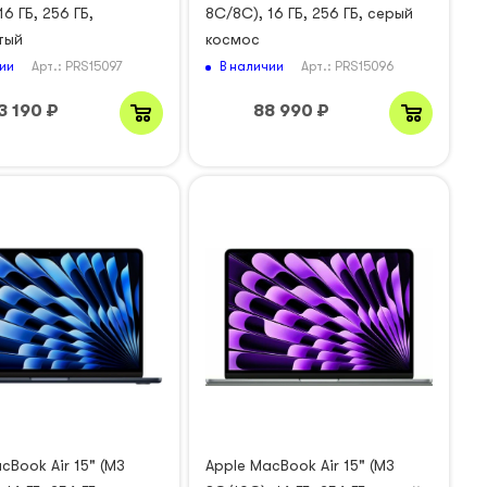
6 ГБ, 256 ГБ,
8C/8C), 16 ГБ, 256 ГБ, серый
тый
космос
ии
В наличии
Арт.: PRS15097
Арт.: PRS15096
3 190
₽
88 990
₽
cBook Air 15" (M3
Apple MacBook Air 15" (M3